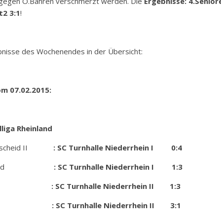
gegen O.Bähren verschmerzt werden. Die
Ergebnisse: 4.Senior
t2 3:1
!
ebnisse des Wochenendes in der Übersicht:
om 07.02.2015:
liga Rheinland
cheid II
: SC Turnhalle Niederrhein I 0:4
ennenfeld
: SC Turnhalle Niederrhein I 1:3
Cadillac
: SC Turnhalle Niederrhein II 1:3
C Turnhalle Niederrhein II 3:1