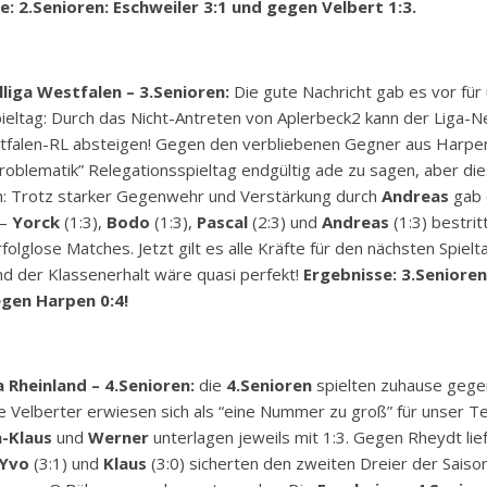
e: 2.Senioren: Eschweiler 3:1 und gegen Velbert 1:3.
liga Westfalen – 3.Senioren:
Die gute Nachricht gab es vor fü
ieltag: Durch das Nicht-Antreten von Aplerbeck2 kann der Liga-Ne
stfalen-RL absteigen! Gegen den verbliebenen Gegner aus Harpen
roblematik” Relegationsspieltag endgültig ade zu sagen, aber d
h: Trotz starker Gegenwehr und Verstärkung durch
Andreas
gab 
 –
Yorck
(1:3),
Bodo
(1:3),
Pascal
(2:3) und
Andreas
(1:3) bestrit
lglose Matches. Jetzt gilt es alle Kräfte für den nächsten Spielt
und der Klassenerhalt wäre quasi perfekt!
Ergebnisse: 3.Senioren
egen Harpen 0:4!
 Rheinland – 4.Senioren:
die
4.Senioren
spielten zuhause gege
 Velberter erwiesen sich als “eine Nummer zu groß” für unser 
n-Klaus
und
Werner
unterlagen jeweils mit 1:3. Gegen Rheydt lief
Yvo
(3:1) und
Klaus
(3:0) sicherten den zweiten Dreier der Saiso