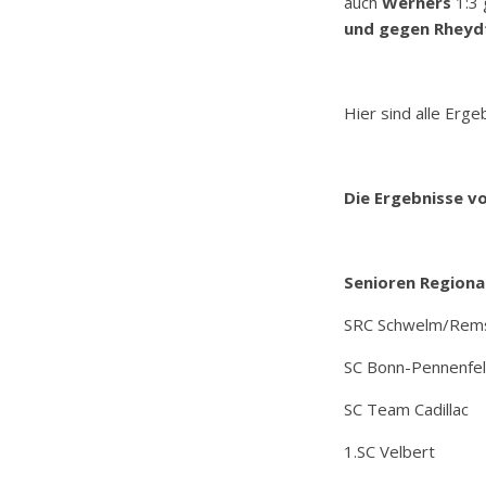
auch
Werners
1:3 
und gegen Rheyd
Hier sind alle Erg
Die Ergebnisse v
Senioren Regional
SRC Schwelm/Rems
SC Bonn-P
SC Team 
1.SC Velbert
: S