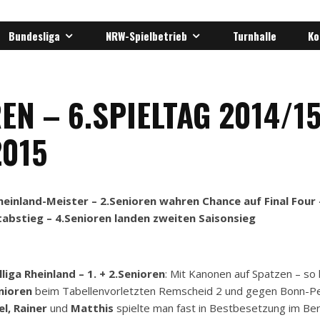
Bundesliga
NRW-Spielbetrieb
Turnhalle
Ko
EN – 6.SPIELTAG 2014/1
2015
heinland-Meister – 2.Senioren wahren Chance auf Final Four 
tabstieg – 4.Senioren landen zweiten Saisonsieg
liga Rheinland – 1. + 2.Senioren
: Mit Kanonen auf Spatzen – so
nioren
beim Tabellenvorletzten Remscheid 2 und gegen Bonn-Pen
l, Rainer
und
Matthis
spielte man fast in Bestbesetzung im Ber