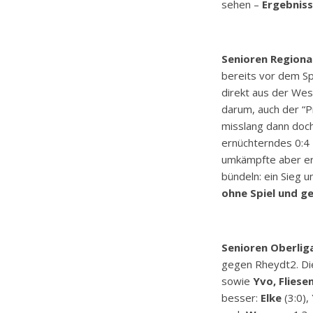
sehen –
Ergebniss
Senioren Regional
bereits vor dem Sp
direkt aus der We
darum, auch der “P
misslang dann doc
ernüchterndes 0:4
umkämpfte aber erfo
bündeln: ein Sieg 
ohne Spiel und g
Senioren Oberliga
gegen Rheydt2. Die
sowie
Yvo, Fliese
besser:
Elke
(3:0),