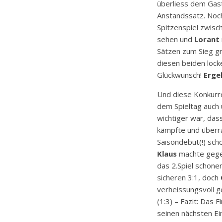
überliess dem Gast
Anstandssatz. Noch
Spitzenspiel zwis
sehen und
Lorant
Sätzen zum Sieg gr
diesen beiden lock
Glückwunsch!
Erge
Und diese Konkurr
dem Spieltag auch
wichtiger war, da
kämpfte und überra
Saisondebut(!) sch
Klaus
machte gegen
das 2.Spiel schone
sicheren 3:1, doch
verheissungsvoll g
(1:3) – Fazit: Das 
seinen nächsten Ei