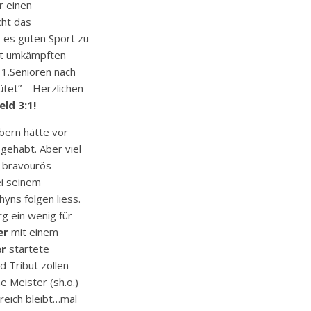
r einen
cht das
 es guten Sport zu
rt umkämpften
 1.Senioren nach
ütet” – Herzlichen
ld 3:1!
bern hätte vor
gehabt. Aber viel
 bravourös
ei seinem
hyns folgen liess.
g ein wenig für
er
mit einem
er
startete
 Tribut zollen
e Meister (sh.o.)
reich bleibt…mal