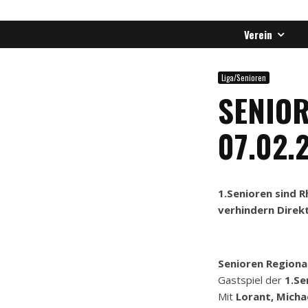
Verein
Liga/Senioren
SENIOR
07.02.
1.Senioren sind R
verhindern Direk
Senioren Regional
Gastspiel der
1.Se
Mit
Lorant, Michae