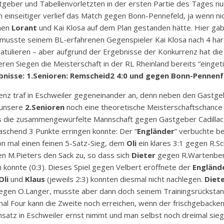
geber und Tabellenvorletzten in der ersten Partie des Tages nu
 einseitiger verlief das Match gegen Bonn-Pennefeld, ja wenn ni
chen
Lorant
und Kai Klosa auf dem Plan gestanden hätte. Hier gab
musste seinem BL-erfahrenen Gegenspieler Kai Klosa nach 4 ha
atulieren – aber aufgrund der Ergebnisse der Konkurrenz hat die
eren Siegen die Meisterschaft in der RL Rheinland bereits “einget
bnisse: 1.Senioren: Remscheid2 4:0 und gegen Bonn-Pennenfe
enz traf in Eschweiler gegeneinander an, denn neben den Gastge
 unsere
2.Senioren
noch eine theoretische Meisterschaftschance 
ss die zusammengewürfelte Mannschaft gegen Gastgeber Cadillac
schend 3 Punkte erringen konnte: Der “
Engländer
” verbuchte b
on mal einen feinen 5-Satz-Sieg, dem
Oli
ein klares 3:1 gegen R.Sc
 M.Pieters den Sack zu, so dass sich
Dieter
gegen R.Wartenber
n konnte (0:3). Dieses Spiel gegen Velbert eröffnete der
Engländ
Oli
und
Klaus
(jeweils 2:3) konnten diesmal nicht nachlegen.
Diet
egen O.Langer, musste aber dann doch seinem Trainingsrückstand
Final Four kann die Zweite noch erreichen, wenn der frischgebacken
nsatz in Eschweiler ernst nimmt und man selbst noch dreimal sieg