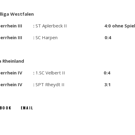
lliga Westfalen
ederrhein III :
ST Aplerbeck II
4:0 ohne Spie
ederrhein III :
SC Harpen
0:4
a Rheinland
ederrhein IV :
1.SC Velbert II
0:4
ederrhein IV :
SPT Rheydt II
3:1
EBOOK
EMAIL