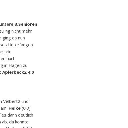
r unsere
3.Senioren
uling nicht mehr
 ging es nun
ieses Unterfangen
es ein
ten hart
ag in Hagen zu
: Aplerbeck2 4:0
n Velbert2 und
Team:
Heike
(0:3)
 es dann deutlich
n ab, da konnte