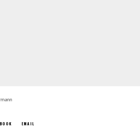
hrmann
EBOOK
EMAIL