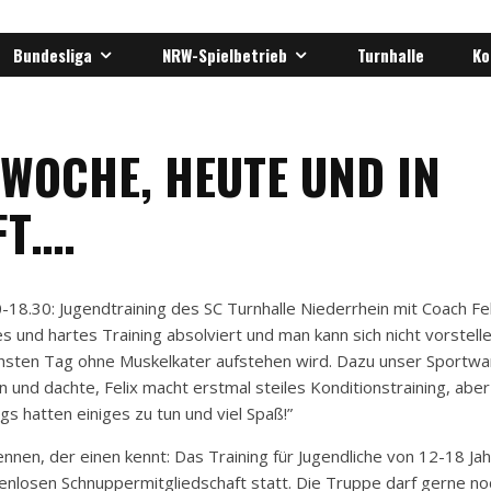
Bundesliga
NRW-Spielbetrieb
Turnhalle
Ko
 WOCHE, HEUTE UND IN
FT….
18.30: Jugendtraining des SC Turnhalle Niederrhein mit Coach Fel
s und hartes Training absolviert und man kann sich nicht vorstell
hsten Tag ohne Muskelkater aufstehen wird. Dazu unser Sportwa
 und dachte, Felix macht erstmal steiles Konditionstraining, aber
s hatten einiges zu tun und viel Spaß!”
kennen, der einen kennt: Das Training für Jugendliche von 12-18 Ja
nlosen Schnuppermitgliedschaft statt. Die Truppe darf gerne no