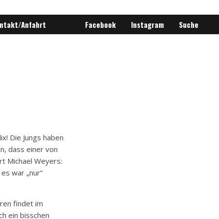
ntakt/Anfahrt
Facebook
Instagram
Suche
ix! Die Jungs haben
en, dass einer von
rt Michael Weyers:
 es war „nur“
hren findet im
ch ein bisschen