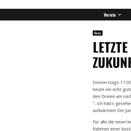
Verein
News
LETZTE
ZUKUN
Donnerstags 17.00-
heute ein echt gute
den Dreien am näc
“…ich hab’s gesehen
aufwärmen! Die Jung
Für alle die einen 
Rahmen einer koste