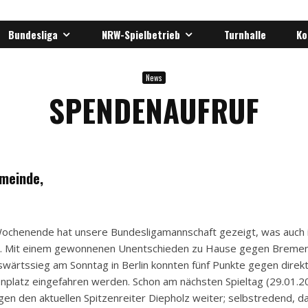
Bundesliga
NRW-Spielbetrieb
Turnhalle
Ko
News
SPENDENAUFRUF
meinde,
chenende hat unsere Bundesligamannschaft gezeigt, was auch i
ckt. Mit einem gewonnenen Unentschieden zu Hause gegen Breme
wärtssieg am Sonntag in Berlin konnten fünf Punkte gegen direk
nplatz eingefahren werden. Schon am nächsten Spieltag (29.01.2
gen den aktuellen Spitzenreiter Diepholz weiter; selbstredend, da