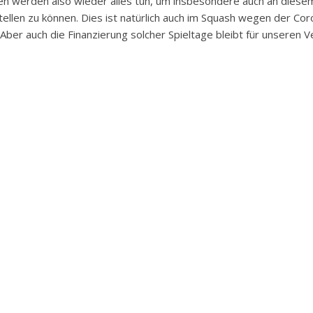
en werden also wieder alles tun, um insbesondere auch an diesem
ellen zu können. Dies ist natürlich auch im Squash wegen der Cor
 Aber auch die Finanzierung solcher Spieltage bleibt für unseren V