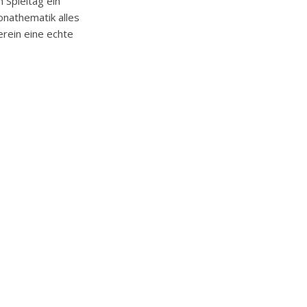
 Spieltag ein
onathematik alles
erein eine echte