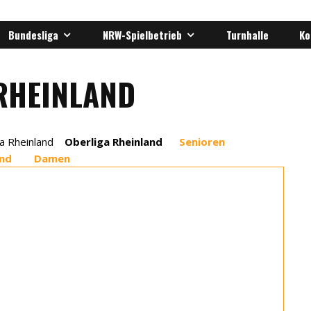
Bundesliga
NRW-Spielbetrieb
Turnhalle
Ko
RHEINLAND
ga Rheinland
Oberliga Rheinland
Senioren
end Damen