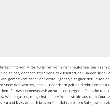
tersschnitt von Mitte 40 Jahren von einem neuformierten Team z
r von selbst, dennoch stellt der Liga-Neustart der Damen sicher e
. Wie gemalt kam daher der erste Ligenspielgegner der Saison da
n Sinne des Wortes) des SC Paderborn galt es direkt einmal DE
cken” für das Damensquash anzutesten. Gegen 2 finnische u19-P
nika Wiese galt es, möglichst ohne Höchsststrafe aus dem Court
Heike
und
Kerstin
auch bravourös, allein zu einem Satzgewinn reic