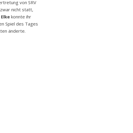
ertretung von SRV
zwar nicht statt,
h
Elke
konnte ihr
en Spiel des Tages
ten änderte.