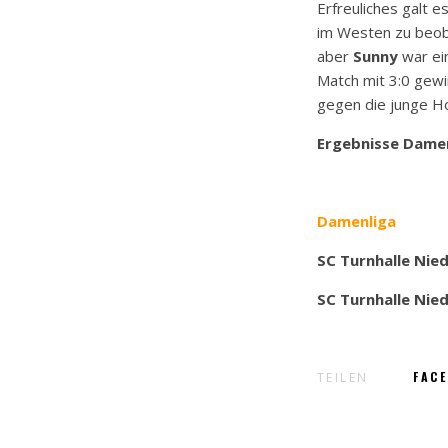
Erfreuliches galt 
im Westen zu beob
aber
Sunny
war ei
Match mit 3:0 gewi
gegen die junge H
Ergebnisse Damen
Damenliga
SC Turnhalle Nie
SC Turnhalle Nie
FAC
TEILEN