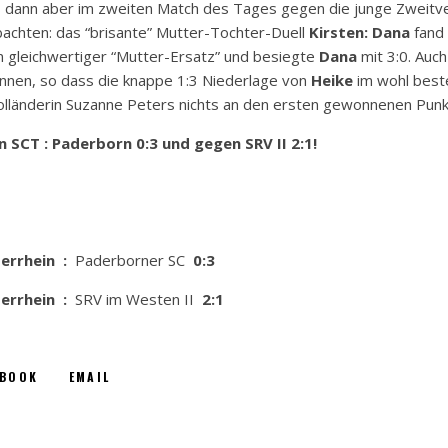
es dann aber im zweiten Match des Tages gegen die junge Zweitv
achten: das “brisante” Mutter-Tochter-Duell
Kirsten: Dana
fand 
n gleichwertiger “Mutter-Ersatz” und besiegte
Dana
mit 3:0. Auc
nnen, so dass die knappe 1:3 Niederlage von
Heike
im wohl best
olländerin Suzanne Peters nichts an den ersten gewonnenen Punk
 SCT : Paderborn 0:3 und gegen SRV II 2:1!
derrhein :
Paderborner SC
0:3
derrhein :
SRV im Westen II
2:1
EBOOK
EMAIL