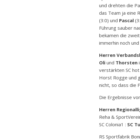
und drehten die P
das Team ja eine R
(3:0) und
Pascal
(3
Führung sauber na
bekamen die zweite
immerhin noch und 
Herren Verbandsl
Oli
und
Thorsten
i
verstärkten SC hot
Horst Rogge und 
nicht, so dass die
Die Ergebnisse vo
Herren Regionalli
Reha & SportVerei
SC Colonia1 :
SC Tu
RS Sportfabrik Bon