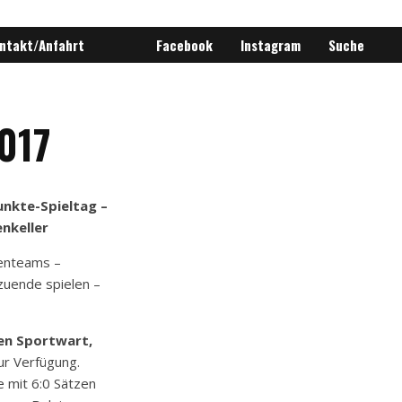
ntakt/Anfahrt
Facebook
Instagram
Suche
017
unkte-Spieltag –
nkeller
renteams –
 zuende spielen –
en Sportwart,
ur Verfügung.
e mit 6:0 Sätzen