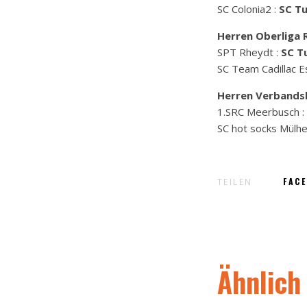
SC Colonia2 :
SC Tu
Herren Oberliga 
SPT Rheydt :
SC Tu
SC Team Cadillac E
Herren Verbandsl
1.SRC Meerbusch :
SC hot socks Mülh
FAC
TEILEN
Ähnlich