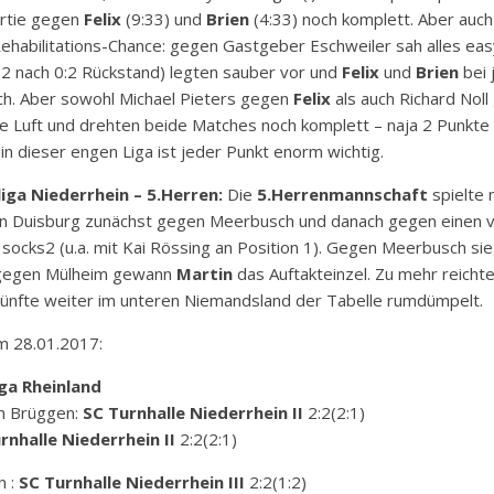
artie gegen
Felix
(9:33) und
Brien
(4:33) noch komplett. Aber auch 
ehabilitations-Chance: gegen Gastgeber Eschweiler sah alles eas
:2 nach 0:2 Rückstand) legten sauber vor und
Felix
und
Brien
bei 
ch. Aber sowohl Michael Pieters gegen
Felix
als auch Richard Nol
 Luft und drehten beide Matches noch komplett – naja 2 Punkte 
in dieser engen Liga ist jeder Punkt enorm wichtig.
iga Niederrhein – 5.Herren:
Die
5.Herrenmannschaft
spielte 
n Duisburg zunächst gegen Meerbusch und danach gegen einen 
 socks2 (u.a. mit Kai Rössing an Position 1). Gegen Meerbusch si
gegen Mülheim gewann
Martin
das Auftakteinzel. Zu mehr reichte
 Fünfte weiter im unteren Niemandsland der Tabelle rumdümpelt.
m 28.01.2017:
ga Rheinland
n Brüggen:
SC Turnhalle Niederrhein II
2:2(2:1)
rnhalle Niederrhein II
2:2(2:1)
n :
SC Turnhalle Niederrhein III
2:2(1:2)