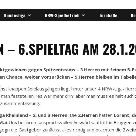
Bundesliga
NRW-Spielbetrieb
Turnhalle
Ko
 – 6.SPIELTAG AM 28.1.2
nktgewinnen gegen Spitzenteams – 3.Herren mit feinem 5-P
en Chance, weiter vorzurücken – 5.Herren bleiben im Tabelle
öchst knappen Spielausgängen liegt hinter unser 4 NRW-Liga-Her
f man feststellen: “es war mehr drin” aber man muss es halt auch
tagzusammenfassung:
ga Rheinland – 2. und 3.Herren:
Die
2.Herren
hatten
Lorant, d
Matthis
bei ihrem anspruchsvollen Auswärtsauftritt in Brüggen z
egn die Gastgeber zunächst alles richtig und brachten die Zweit