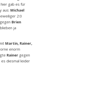
hier gab es für
y aus:
Michael
jeweiliger 2:0
l gegen
Brien
blieben ja
mit
Martin, Rainer,
vorne enorm
egte
Rainer
gegen
 es diesmal leider