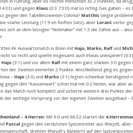
kten in Führung. Aber es reichte mitnichten zu 2 Punkten, da Brü
14:33) und gegen
Klaus
(0:3 7:33!) mal so richtig Gas gaben – es b
lso gegen den Tabellenzweiten Colonia?
Matthis
siegte probleml
ine starke Leistung (11:9 im fünften Satz), aber
Lorant
verlor geg
iss sich an dem bissigen “Nickmaker” mit 1:3 die Zähne aus – also
!
itten ihr Auswärtsmatch in Bonn mit
Hajo, Marko, Ralf
und
Mich
 nicht so recht und spielte insgesamt auch etwas uninspiriert (0:3
r
Hajo
(3:1) und vor allem
Ralf
mit einem ganz starken 3:0 gegen P
ten der Zweiten immerhin 2 Punkte. Anschließend ging es gegen 
lonia –
Hajo
(3:0) und
Marko
(3:1) legten scheinbar beruhigend v
lag gegen den “Kassenwart” schon mal mit 0:2 hinten, war aber a
te das Match noch komplett und sicherte weitere drei Punkte der 
le der wichtige Vorsprung vor der eigenen Zweiten ausgebaut – b
heinland – 4.Herren:
Mit 6:0 und 66:32 startet die
4.Herrenma
nd
Pascal
gegen den verdutzten Spitzenreiter aus Rheydt, aber 
renmannschaft, drehten Rheydt’s Belgier(!) auf den Spitzenpositio