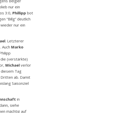
ggens Belgier
lieb nur ein
os 3:0,
Phillipp
bot
en “Billg” deutlich
 wieder nur ein
ael
. Letzterer
). Auch
Marko
hilipp
die (verstärkte)
or,
Michael
verlor
n diesem Tag
Dritten ab. Damit
islang Saisonziel
nnschaft
in
dann, siehe
nen mächtig auf