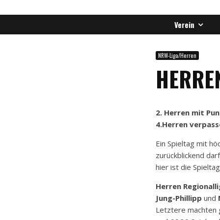
Verein
NRW-Liga/Herren
HERREN
2. Herren mit Pu
4.Herren verpass
Ein Spieltag mit h
zurückblickend dar
hier ist die Spiel
Herren Regionalli
Jung-Phillipp
und
Letztere machten g