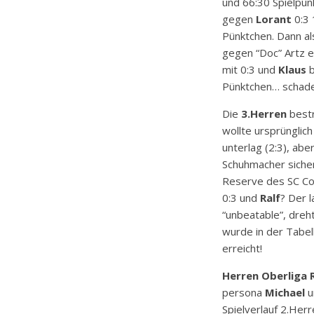
und 66:30 Spielpun
gegen
Lorant
0:3 
Pünktchen. Dann a
gegen “Doc” Artz e
mit 0:3 und
Klaus
b
Pünktchen… schade
Die
3.Herren
bestr
wollte ursprünglich
unterlag (2:3), abe
Schuhmacher sicher
Reserve des SC Co
0:3 und
Ralf
? Der 
“unbeatable”, dreh
wurde in der Tabel
erreicht!
Herren Oberliga R
persona
Michael
u
Spielverlauf 2.Her