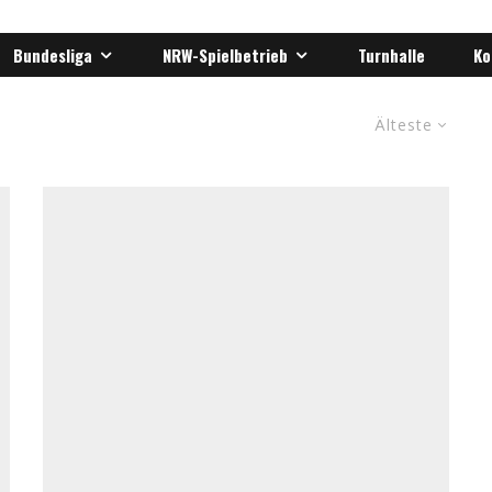
Bundesliga
NRW-Spielbetrieb
Turnhalle
Ko
Älteste